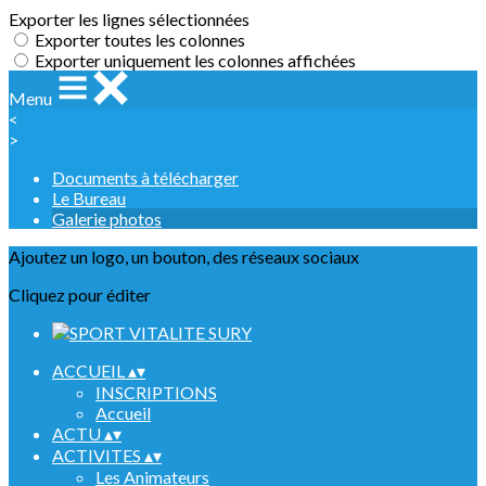
Exporter les lignes sélectionnées
Exporter toutes les colonnes
Exporter uniquement les colonnes affichées
Menu
<
>
Documents à télécharger
Le Bureau
Galerie photos
Ajoutez un logo, un bouton, des réseaux sociaux
Cliquez pour éditer
ACCUEIL
▴
▾
INSCRIPTIONS
Accueil
ACTU
▴
▾
ACTIVITES
▴
▾
Les Animateurs