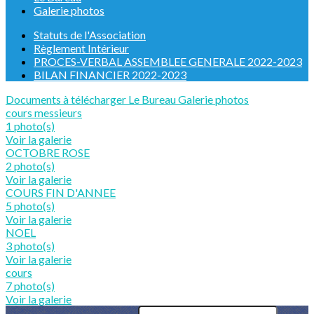
Galerie photos
Statuts de l'Association
Règlement Intérieur
PROCES-VERBAL ASSEMBLEE GENERALE 2022-2023
BILAN FINANCIER 2022-2023
Documents à télécharger
Le Bureau
Galerie photos
cours messieurs
1 photo(s)
Voir la galerie
OCTOBRE ROSE
2 photo(s)
Voir la galerie
COURS FIN D'ANNEE
5 photo(s)
Voir la galerie
NOEL
3 photo(s)
Voir la galerie
cours
7 photo(s)
Voir la galerie